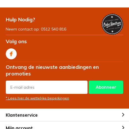
Hulp Nodig?
Neem contact op: 0512 540 816
Volg ons
Ontvang de nieuwste aanbiedingen en
promoties
Abonneer
* Lees hier de wettelijke beperkingen
Klantenservice
Mijn account