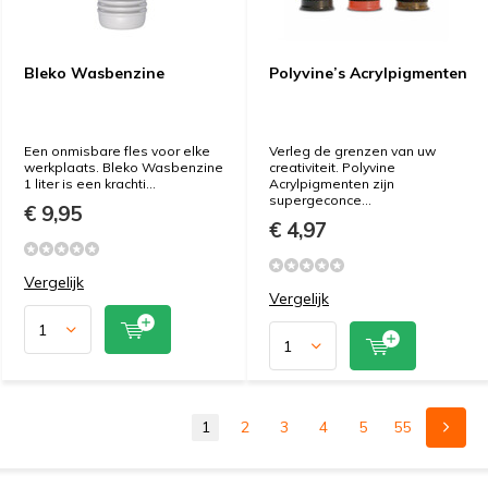
Bleko Wasbenzine
Polyvine’s Acrylpigmenten
Een onmisbare fles voor elke
Verleg de grenzen van uw
werkplaats. Bleko Wasbenzine
creativiteit. Polyvine
1 liter is een krachti...
Acrylpigmenten zijn
supergeconce...
€ 9,95
€ 4,97
Vergelijk
Vergelijk
1
2
3
4
5
55