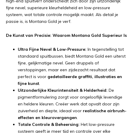
high-end spuitverf onderscheidt zich door zijn uitzonderlijk
fijne nevel, superieure kleurheldeheid en low-pressure
systeem, wat totale controle mogelijk maakt. Als detail je
passie is, is Montana Gold je verf.
De Kunst van Precisie: Waarom Montana Gold Superieur Is
Ultra Fijne Nevel & Low-Pressure:
In tegenstelling tot
standaard spuitbussen, biedt Montana Gold een uiterst
fijne, gelijkmatige nevel. Geen druppels of
verstoppingen, maar een zijdezacht resultaat dat
perfect is voor
gedetailleerde graffiti, illustraties en
fijne kunst
.
Uitzonderlijke Kleurintensiteit & Helderheid:
De
pigmentformulering zorgt voor ongelooflijk levendige
en heldere kleuren. Creëer werk dat opvalt door zijn
zuiverheid en diepte, ideaal voor
realistische airbrush-
effecten en kleurovergangen
.
Totale Controle & Beheersing:
Het low-pressure
systeem geeft je meer tijd en controle over elke