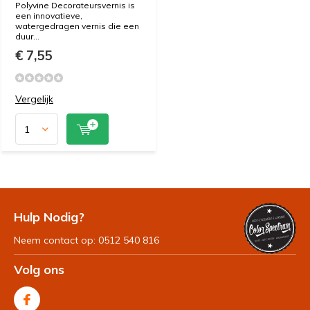
Polyvine Decorateursvernis is
een innovatieve,
watergedragen vernis die een
duur...
€ 7,55
Vergelijk
Hulp Nodig?
Neem contact op: 0512 540 816
Volg ons