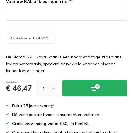
Voer uw RAL of kleurnaam in:
*
*
Artikelcode:
15515021
De Sigma S2U Nova Satin is een hoogwaardige zijdeglans
lak op waterbasis, speciaal ontwikkeld voor veeleisende
binnentoepassingen.
€ 71,50
€ 46,47
Ruim 25 jaar ervaring!
Dé verfspecialist voor consument en vakman
Gratis verzending vanaf €50,- In heel NL
Ook voor kleuradvies bent u bij ons op het juiste adres!