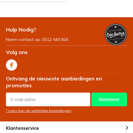
Hulp Nodig?
Neem contact op: 0512 540 816
Volg ons
Ontvang de nieuwste aanbiedingen en
promoties
Abonneer
* Lees hier de wettelijke beperkingen
Klantenservice