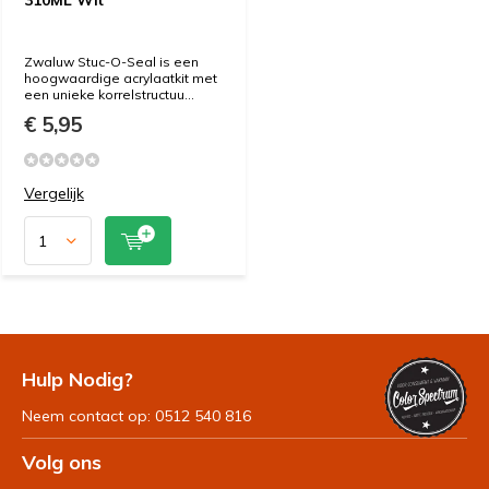
310ML Wit
Zwaluw Stuc-O-Seal is een
hoogwaardige acrylaatkit met
een unieke korrelstructuu...
€ 5,95
Vergelijk
Hulp Nodig?
Neem contact op: 0512 540 816
Volg ons